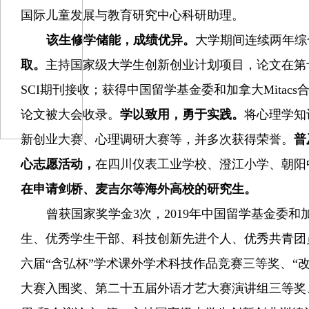
国际儿童发展与教育研究中心科研助理。
该生修学储能，成绩优异。
大学期间连续两年综
取。
主持国家级大学生创新创业计划项目，论文在第
SCI
期刊接收；获得中国留学基金委和加拿大
Mitacs
论文被大会收录。
学以致用，勇于实践。
将心理学知
新创业大赛、心理调研大赛等，并多次获得荣誉。
普
心志愿活动，
在四川仪表工业学校、澄江小学、朝阳
在申请剑桥、麦吉尔等海外高校的研究生。
曾获国家奖学金
3
次，
2019
年中国留学基金委和
生、优秀学生干部、科技创新先进个人、优秀共青团
六届
“
含弘杯
”
学术课外学术科技作品竞赛三等奖、
“
大赛入围奖、第二十五届外语才艺大赛演讲组三等奖